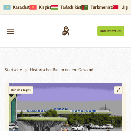
Kasachstan
Kirgistan
Tadschikistan
Turkmenistan
Uigu
Unterstützt uns
Startseite
Historischer Bau in neuem Gewand
Bild des Tages