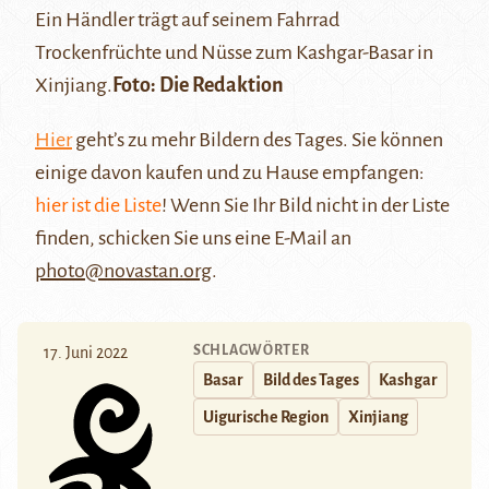
Ein Händler trägt auf seinem Fahrrad
Trockenfrüchte und Nüsse zum
Kashgar
-Basar in
Xinjiang.
Foto: Die Redaktion
Hier
geht’s zu mehr Bildern des Tages. Sie können
einige davon kaufen und zu Hause empfangen:
hier ist die Liste
! Wenn Sie Ihr Bild nicht in der Liste
finden, schicken Sie uns eine E-Mail an
photo@novastan.org
.
SCHLAGWÖRTER
17. Juni 2022
Basar
Bild des Tages
Kashgar
Uigurische Region
Xinjiang