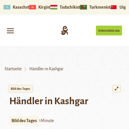
Kasachstan
Kirgistan
Tadschikistan
Turkmenistan
Uigu
Unterstützt uns
Startseite
Händler in Kashgar
Bild des Tages
Händler in Kashgar
Bild des Tages
1Minute