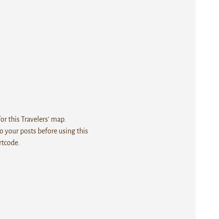
r this Travelers' map.
 your posts before using this
rtcode.