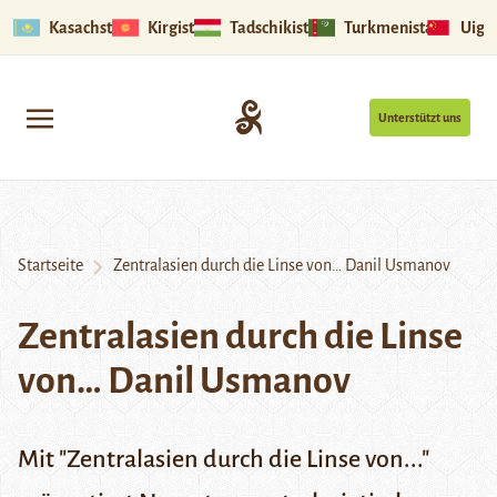
Kasachstan
Kirgistan
Tadschikistan
Turkmenistan
Uigu
Unterstützt uns
Startseite
Zentralasien durch die Linse von… Danil Usmanov
Zentralasien durch die Linse
von… Danil Usmanov
Mit "Zentralasien durch die Linse von..."