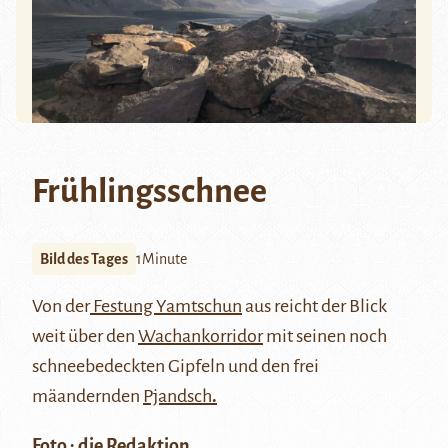
Frühlingsschnee
Bild des Tages
1Minute
Von der
Festung Yamtschun
aus reicht der Blick
weit über den
Wachankorridor
mit seinen noch
schneebedeckten Gipfeln und den frei
mäandernden
Pjandsch
.
Foto : die Redaktion