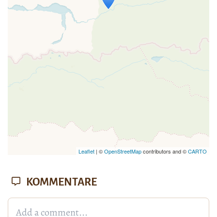
Wenn du dies siehst, nachdem deine
Seite vollständig geladen wurde,
fehlen leafletJS-Dateien.
Leaflet
| ©
OpenStreetMap
contributors and ©
CARTO
KOMMENTARE