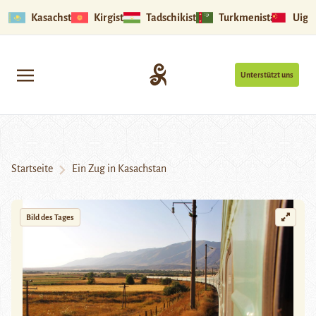
Kasachstan
Kirgistan
Tadschikistan
Turkmenistan
Uigu
Unterstützt uns
Startseite
Ein Zug in Kasachstan
Bild des Tages