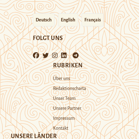
Deutsch
English
Français
FOLGT UNS
RUBRIKEN
Über uns
Redaktionscharta
Unser Team
Unsere Partner
Impressum
Kontakt
UNSERE LÄNDER