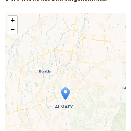
+
−
Travelers' Map wird geladen …
Wenn du dies siehst, nachdem deine
Seite vollständig geladen wurde,
fehlen leafletJS-Dateien.