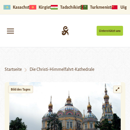
Kasachstan
Kirgistan
Tadschikistan
Turkmenistan
Uigu
Unterstützt uns
Startseite
Die Christi-Himmelfahrt-Kathedrale
Bild des Tages