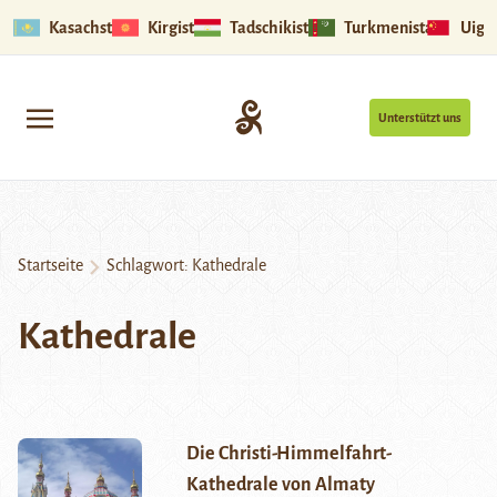
Kasachstan
Kirgistan
Tadschikistan
Turkmenistan
Uigu
Unterstützt uns
Startseite
Schlagwort:
Kathedrale
Kathedrale
Die Christi-Himmelfahrt-
Kathedrale von Almaty