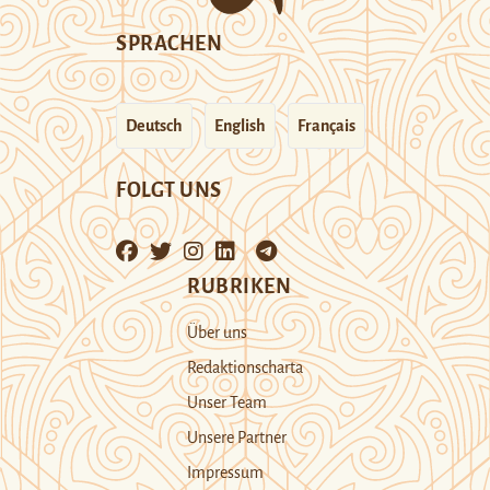
SPRACHEN
Deutsch
English
Français
FOLGT UNS
RUBRIKEN
Über uns
Redaktionscharta
Unser Team
Unsere Partner
Impressum