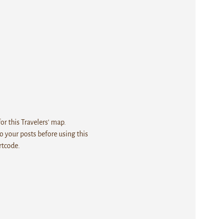
r this Travelers' map.
 your posts before using this
rtcode.