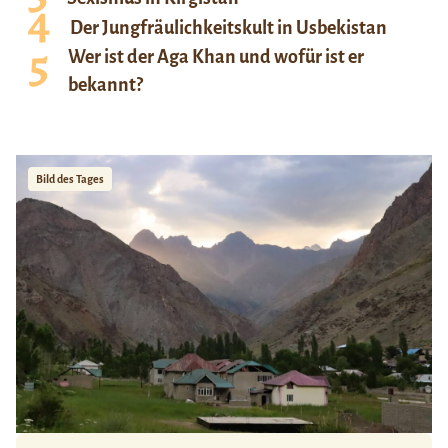
Der Jungfräulichkeitskult in Usbekistan
Wer ist der Aga Khan und wofür ist er
bekannt?
Bild des Tages