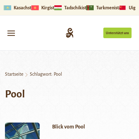
Kasachstan
Kirgistan
Tadschikistan
Turkmenistan
Uigu
Unterstützt uns
Startseite
Schlagwort:
Pool
Pool
Blick vom Pool