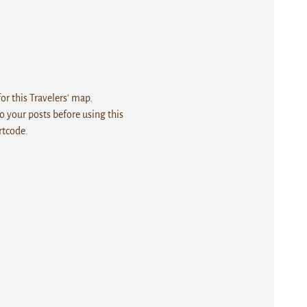
r this Travelers' map.
 your posts before using this
rtcode.