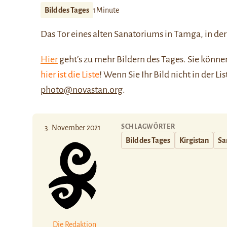
Bild des Tages
1Minute
Das Tor eines alten Sanatoriums in Tamga, in de
Hier
geht’s zu mehr Bildern des Tages. Sie kön
hier ist die Liste
! Wenn Sie Ihr Bild nicht in der Li
photo@novastan.org
.
SCHLAGWÖRTER
3. November 2021
Bild des Tages
Kirgistan
Sa
Die Redaktion