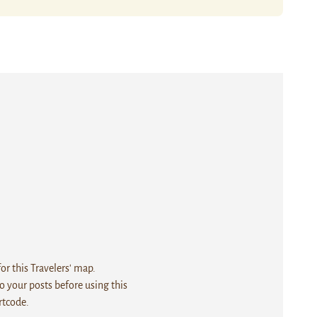
r this Travelers' map.
 your posts before using this
rtcode.