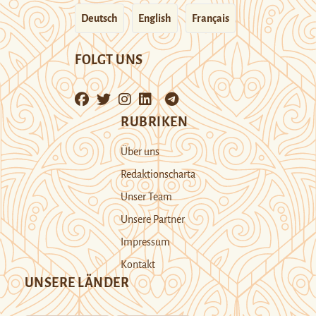
Deutsch
English
Français
FOLGT UNS
RUBRIKEN
Über uns
Redaktionscharta
Unser Team
Unsere Partner
Impressum
Kontakt
UNSERE LÄNDER