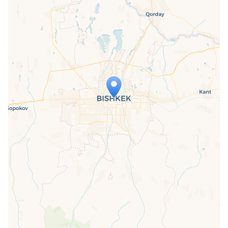
Travelers' Map wird geladen …
Wenn du dies siehst, nachdem deine
Seite vollständig geladen wurde,
fehlen leafletJS-Dateien.