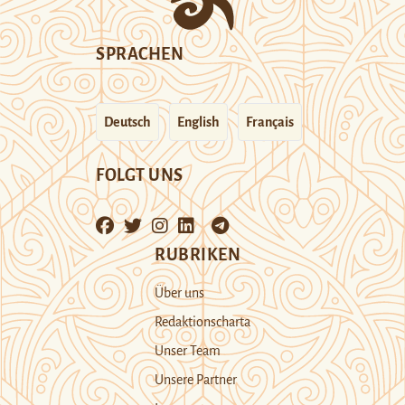
SPRACHEN
Deutsch
English
Français
FOLGT UNS
RUBRIKEN
Über uns
Redaktionscharta
Unser Team
Unsere Partner