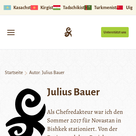
Kasachstan
Kirgistan
Tadschikistan
Turkmenistan
Uigu
Unterstützt uns
Startseite
Autor: Julius Bauer
Julius Bauer
Als Chefredakteur war ich den
Sommer 2017 für Novastan in
Bishkek stationiert. Von der