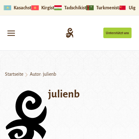
Kasachstan
Kirgistan
Tadschikistan
Turkmenistan
Uigu
Unterstützt uns
Startseite
Autor: julienb
julienb