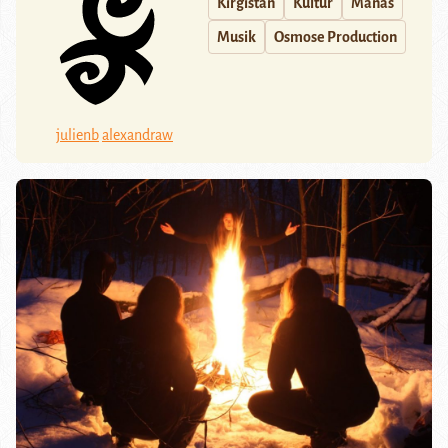
Kirgistan
Kultur
Manas
Musik
Osmose Production
julienb
alexandraw