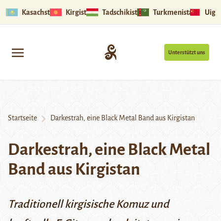
Kasachstan
Kirgistan
Tadschikistan
Turkmenistan
Uigu
Unterstützt uns
Startseite
Darkestrah, eine Black Metal Band aus Kirgistan
Darkestrah, eine Black Metal
Band aus Kirgistan
Traditionell kirgisische
Komuz
und