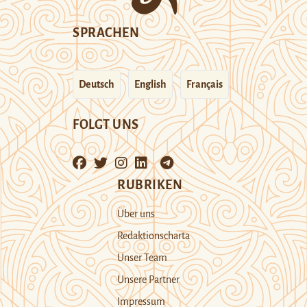
SPRACHEN
Deutsch
English
Français
FOLGT UNS
RUBRIKEN
Über uns
Redaktionscharta
Unser Team
Unsere Partner
Impressum