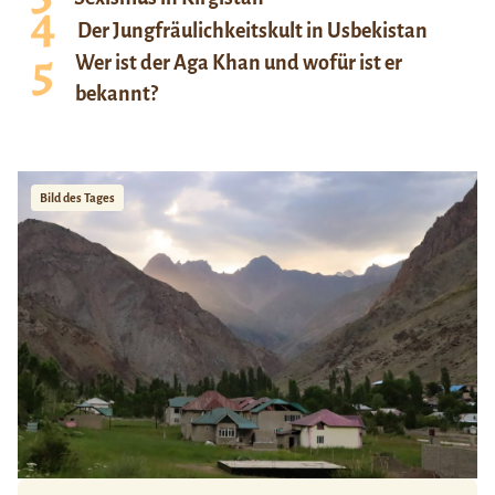
Der Jungfräulichkeitskult in Usbekistan
Wer ist der Aga Khan und wofür ist er
bekannt?
Bild des Tages