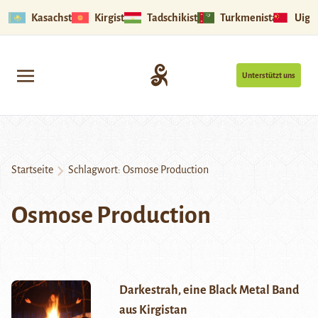
Kasachstan
Kirgistan
Tadschikistan
Turkmenistan
Uigu
Unterstützt uns
Startseite
Schlagwort:
Osmose Production
Osmose Production
Darkestrah, eine Black Metal Band
aus Kirgistan