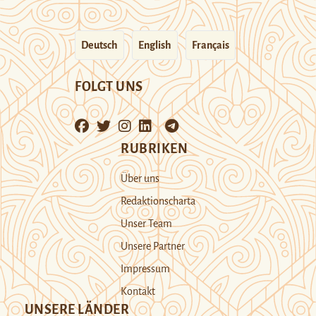
Deutsch
English
Français
FOLGT UNS
RUBRIKEN
Über uns
Redaktionscharta
Unser Team
Unsere Partner
Impressum
Kontakt
UNSERE LÄNDER