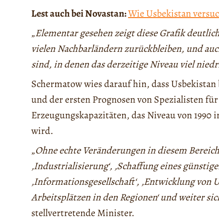
Lest auch bei Novastan:
Wie Usbekistan versuch
„
Elementar gesehen zeigt diese Grafik deutlic
vielen Nachbarländern zurückbleiben, und auc
sind, in denen das derzeitige Niveau viel niedri
Schermatow wies darauf hin, dass Usbekista
und der ersten Prognosen von Spezialisten fü
Erzeugungskapazitäten, das Niveau von 1990 in
wird.
„
Ohne echte Veränderungen in diesem Bereich k
‚Industrialisierung‘, ‚Schaffung eines günstige
‚Informationsgesellschaft‘, ‚Entwicklung vo
Arbeitsplätzen in den Regionen‘ und weiter sic
stellvertretende Minister.