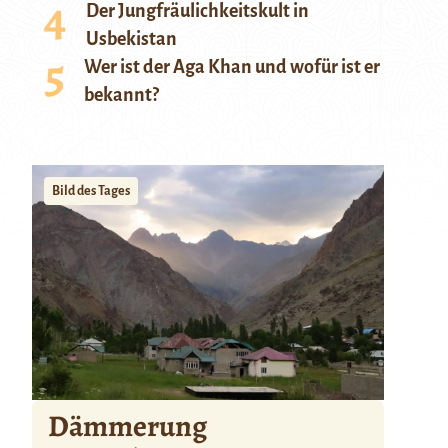
Der Jungfräulichkeitskult in
Usbekistan
Wer ist der Aga Khan und wofür ist er
bekannt?
Bild des Tages
Dämmerung