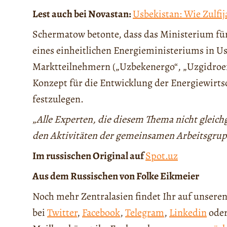
Lest auch bei Novastan:
Usbekistan: Wie Zulfi
Schermatow betonte, dass das Ministerium für
eines einheitlichen Energieministeriums in Usb
Marktteilnehmern („Uzbekenergo“, „Uzgidroe
Konzept für die Entwicklung der Energiewirtsc
festzulegen.
„
Alle Experten, die diesem Thema nicht gleich
den Aktivitäten der gemeinsamen Arbeitsgrupp
Im russischen Original auf
Spot.uz
Aus dem Russischen von Folke Eikmeier
Noch mehr Zentralasien findet Ihr auf unseren
bei
Twitter
,
Facebook
,
Telegram
,
Linkedin
ode