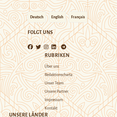
Deutsch
English
Français
FOLGT UNS
RUBRIKEN
Über uns
Redaktionscharta
Unser Team
Unsere Partner
Impressum
Kontakt
UNSERE LÄNDER