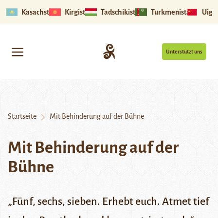
Kasachstan
Kirgistan
Tadschikistan
Turkmenistan
Uigu
Unterstützt uns
Startseite
Mit Behinderung auf der Bühne
Mit Behinderung auf der
Bühne
„Fünf, sechs, sieben. Erhebt euch. Atmet tief