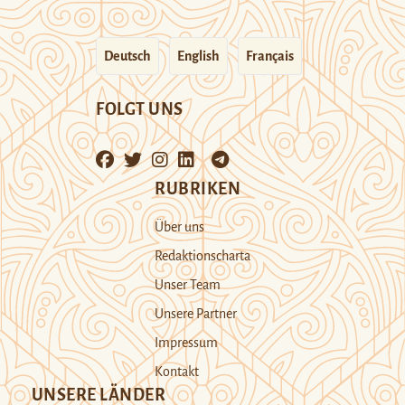
Deutsch
English
Français
FOLGT UNS
RUBRIKEN
Über uns
Redaktionscharta
Unser Team
Unsere Partner
Impressum
Kontakt
UNSERE LÄNDER