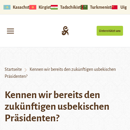
Kasachstan
Kirgistan
Tadschikistan
Turkmenistan
Uigu
Unterstützt uns
Startseite
Kennen wir bereits den zukünftigen usbekischen
Präsidenten?
Kennen wir bereits den
zukünftigen usbekischen
Präsidenten?