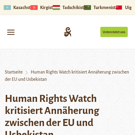
Kasachstan
Kirgistan
Tadschikistan
Turkmenistan
Uigu
Unterstützt uns
Startseite
Human Rights Watch kritisiert Annäherung zwischen
der EU und Usbekistan
Human Rights Watch
kritisiert Annäherung
zwischen der EU und
Usbekistan