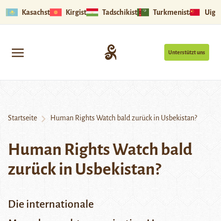
Kasachstan
Kirgistan
Tadschikistan
Turkmenistan
Uigu
Unterstützt uns
Startseite
Human Rights Watch bald zurück in Usbekistan?
Human Rights Watch bald
zurück in Usbekistan?
Die internationale