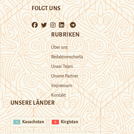
FOLGT UNS
RUBRIKEN
Über uns
Redaktionscharta
Unser Team
Unsere Partner
Impressum
Kontakt
UNSERE LÄNDER
Kasachstan
Kirgistan