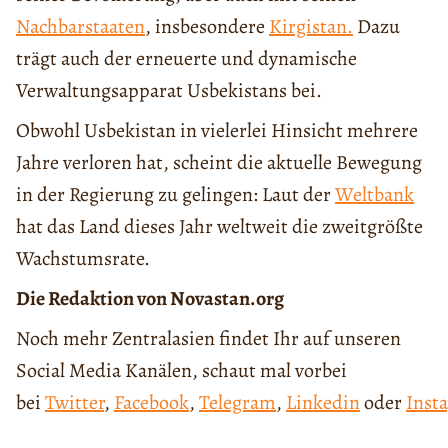
Nachbarstaaten
, insbesondere
Kirgistan.
Dazu
trägt auch der erneuerte und dynamische
Verwaltungsapparat Usbekistans bei.
Obwohl Usbekistan in vielerlei Hinsicht mehrere
Jahre verloren hat, scheint die aktuelle Bewegung
in der Regierung zu gelingen: Laut der
Weltbank
hat das Land dieses Jahr weltweit die zweitgrößte
Wachstumsrate.
Die Redaktion von Novastan.org
Noch mehr Zentralasien findet Ihr auf unseren
Social Media Kanälen, schaut mal vorbei
bei
Twitter
,
Facebook
,
Telegram
,
Linkedin
oder
Inst