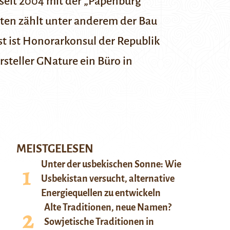
seit 2004 mit der „Papenburg
kten zählt unter anderem der Bau
t ist
Honorarkonsul
der Republik
rsteller
GNature
ein Büro in
MEISTGELESEN
Unter der usbekischen Sonne: Wie
Usbekistan versucht, alternative
Energiequellen zu entwickeln
Alte Traditionen, neue Namen?
Sowjetische Traditionen in