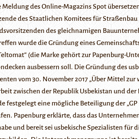
ie Meldung des Online-Magazins
Spot
übersetzen
zende des Staatlichen Komitees für Straßenb
dsvorsitzenden des gleichnamigen Bauunternehm
Treffen wurde die Gründung eines Gemeinschaf
Teltomat“ (die Marke gehört zur Papenburg-Un
ndecken ausbessern soll. Die Gründung des usb
denten vom 30. November 2017 „Über Mittel zur
eit zwischen der Republik Usbekistan und der
 festgelegt eine mögliche Beteiligung der „G
fen. Papenburg erklärte, dass das Unternehm
abe und bereit sei usbekische Spezialisten für 