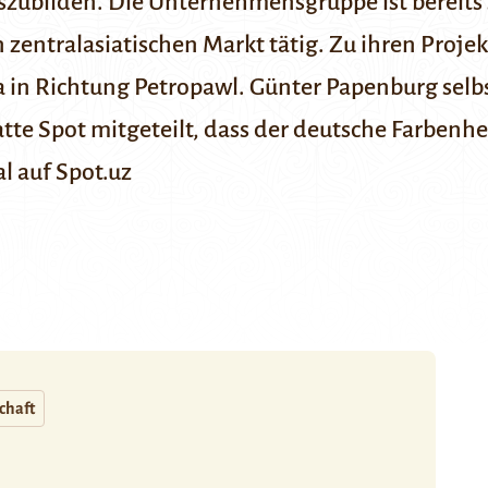
zubilden. Die Unternehmensgruppe ist bereits 
zentralasiatischen Markt tätig. Zu ihren Proje
a in Richtung
Petropawl
. Günter Papenburg selbs
tte Spot mitgeteilt
, dass der deutsche Farbenhe
al
auf Spot.uz
chaft