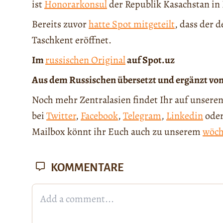
ist
Honorarkonsul
der Republik Kasachstan in
Bereits zuvor
hatte Spot mitgeteilt
, dass der 
Taschkent eröffnet.
Im
russischen Original
auf Spot.uz
Aus dem Russischen übersetzt und ergänzt vo
Noch mehr Zentralasien findet Ihr auf unseren
bei
Twitter
,
Facebook
,
Telegram
,
Linkedin
ode
Mailbox könnt ihr Euch auch zu unserem
wöch
KOMMENTARE