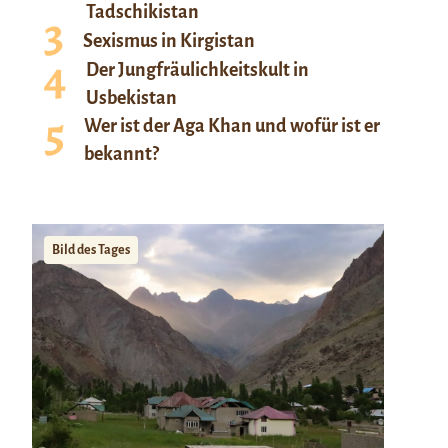
Tadschikistan
Sexismus in Kirgistan
Der Jungfräulichkeitskult in
Usbekistan
Wer ist der Aga Khan und wofür ist er
bekannt?
Bild des Tages