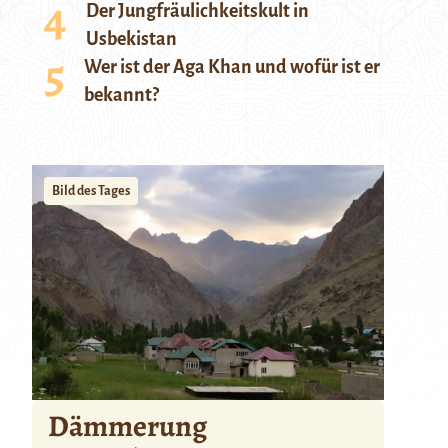
Der Jungfräulichkeitskult in
Usbekistan
Wer ist der Aga Khan und wofür ist er
bekannt?
Bild des Tages
Dämmerung