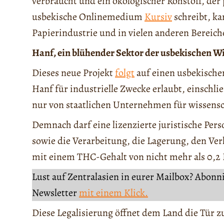
verbraucht und ein ökologischer Rohstoff, der 
usbekische Onlinemedium
Kursiv
schreibt, ka
Papierindustrie und in vielen anderen Bereich
Hanf, ein blühender Sektor der usbekischen W
Dieses neue Projekt
folgt
auf einen usbekisch
Hanf für industrielle Zwecke erlaubt, einschl
nur von staatlichen Unternehmen für wissens
Demnach darf eine lizenzierte juristische Per
sowie die Verarbeitung, die Lagerung, den Ve
mit einem THC-Gehalt von nicht mehr als 0,2 
Lust auf Zentralasien in eurer Mailbox? Abonn
Newsletter
mit einem Klick.
Diese Legalisierung öffnet dem Land die Tür 