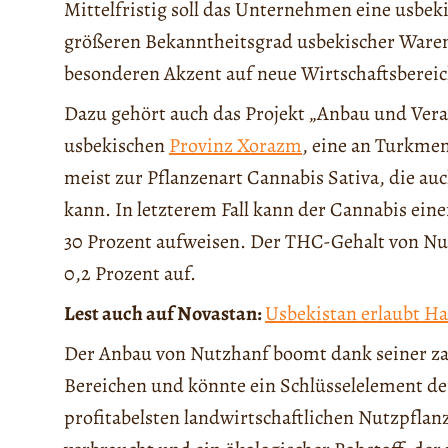
Mittelfristig soll das Unternehmen eine usb
größeren Bekanntheitsgrad usbekischer Waren 
besonderen Akzent auf neue Wirtschaftsbereic
Dazu gehört auch das Projekt „Anbau und Ver
usbekischen
Provinz Xorazm
, eine an Turkme
meist zur Pflanzenart Cannabis Sativa, die 
kann. In letzterem Fall kann der Cannabis ei
30 Prozent aufweisen. Der THC-Gehalt von Nu
0,2 Prozent auf.
Lest auch auf Novastan:
Usbekistan erlaubt Ha
Der Anbau von Nutzhanf boomt dank seiner z
Bereichen und könnte ein Schlüsselelement der
profitabelsten landwirtschaftlichen Nutzpfla