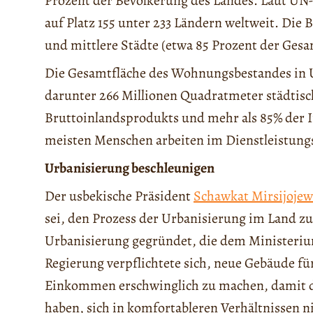
Prozent der Bevölkerung des Landes. Laut UN-S
auf Platz 155 unter 233 Ländern weltweit. Die 
und mittlere Städte (etwa 85 Prozent der Gesa
Die Gesamtfläche des Wohnungsbestandes in U
darunter 266 Millionen Quadratmeter städtisc
Bruttoinlandsprodukts und mehr als 85% der I
meisten Menschen arbeiten im Dienstleistungs
Urbanisierung beschleunigen
Der usbekische Präsident
Schawkat Mirsijojew
sei, den Prozess der Urbanisierung im Land z
Urbanisierung gegründet, die dem Ministerium
Regierung verpflichtete sich, neue Gebäude f
Einkommen erschwinglich zu machen, damit d
haben, sich in komfortableren Verhältnissen n