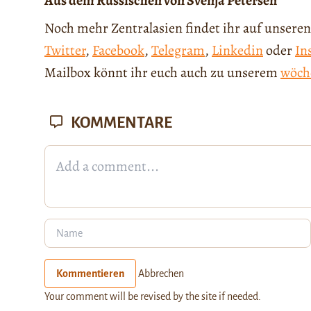
Aus dem Russischen von Svenja Petersen
Noch mehr Zentralasien findet ihr auf unseren
Twitter
,
Facebook
,
Telegram
,
Linkedin
oder
In
Mailbox könnt ihr euch auch zu unserem
wöch
KOMMENTARE
Kommentieren
Abbrechen
Your comment will be revised by the site if needed.