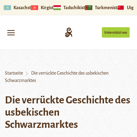
Kasachstan
Kirgistan
Tadschikistan
Turkmenistan
Uigu
Unterstützt uns
Startseite
Die verrückte Geschichte des usbekischen
Schwarzmarktes
Die verrückte Geschichte des
usbekischen
Schwarzmarktes