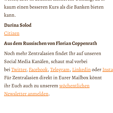
kaum einen besseren Kurs als die Banken bieten
kann.
Darina Solod
Citizen
Aus dem Russischen von Florian Coppenrath
Noch mehr Zentralasien findet Ihr auf unseren
Social Media Kanälen, schaut mal vorbei
bei
Twitter
,
Facebook
,
Telegram
,
Linkedin
oder
Inst
Für Zentralasien direkt in Eurer Mailbox könnt
ihr Euch auch zu unserem
wöchentlichen
Newsletter anmelden
.