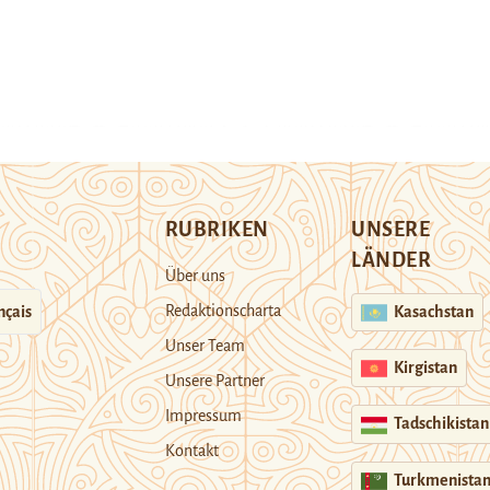
RUBRIKEN
UNSERE
LÄNDER
Über uns
Redaktionscharta
nçais
Kasachstan
Unser Team
Kirgistan
Unsere Partner
Impressum
Tadschikistan
Kontakt
Turkmenista