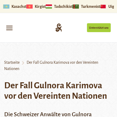
Kasachstan
Kirgistan
Tadschikistan
Turkmenistan
Uigu
Unterstützt uns
Startseite
Der Fall Gulnora Karimova vor den Vereinten
Nationen
Der Fall Gulnora Karimova
vor den Vereinten Nationen
Die Schweizer Anwälte von Gulnora