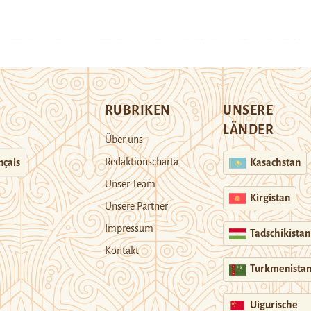
RUBRIKEN
UNSERE
LÄNDER
Über uns
Redaktionscharta
nçais
Kasachstan
Unser Team
Kirgistan
Unsere Partner
Impressum
Tadschikistan
Kontakt
Turkmenista
Uigurische