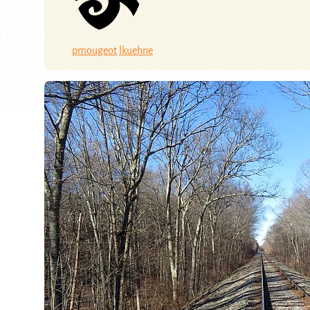
pmougeot
lkuehne