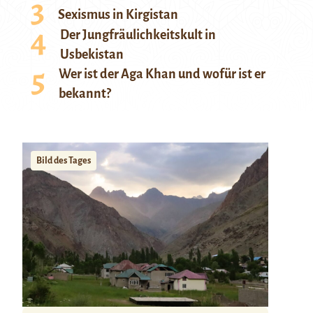
Sexismus in Kirgistan
Der Jungfräulichkeitskult in
Usbekistan
Wer ist der Aga Khan und wofür ist er
bekannt?
Bild des Tages