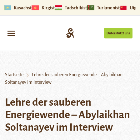
Kasachstan
Kirgistan
Tadschikistan
Turkmenistan
Uigu
Unterstützt uns
Startseite
Lehre der sauberen Energiewende – Abylaikhan
Soltanayev im Interview
Lehre der sauberen
Energiewende – Abylaikhan
Soltanayev im Interview