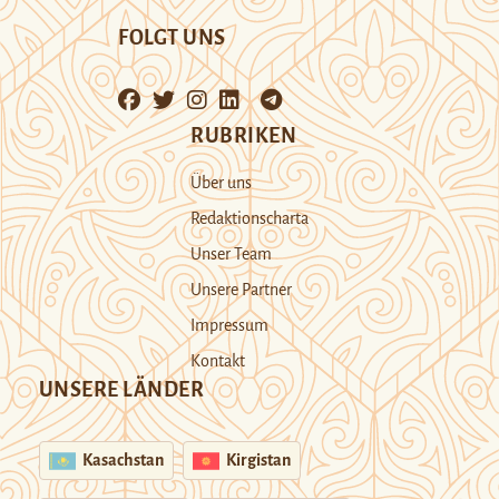
FOLGT UNS
RUBRIKEN
Über uns
Redaktionscharta
Unser Team
Unsere Partner
Impressum
Kontakt
UNSERE LÄNDER
Kasachstan
Kirgistan