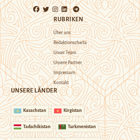
RUBRIKEN
Über uns
Redaktionscharta
Unser Team
Unsere Partner
Impressum
Kontakt
UNSERE LÄNDER
Kasachstan
Kirgistan
Tadschikistan
Turkmenistan