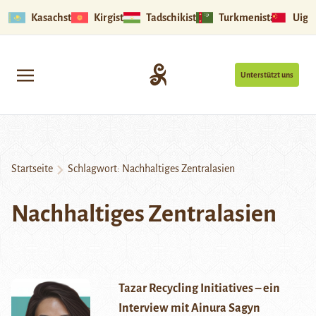
Kasachstan
Kirgistan
Tadschikistan
Turkmenistan
Uigu
Unterstützt uns
Startseite
Schlagwort:
Nachhaltiges Zentralasien
Nachhaltiges Zentralasien
Tazar Recycling Initiatives – ein
Interview mit Ainura Sagyn