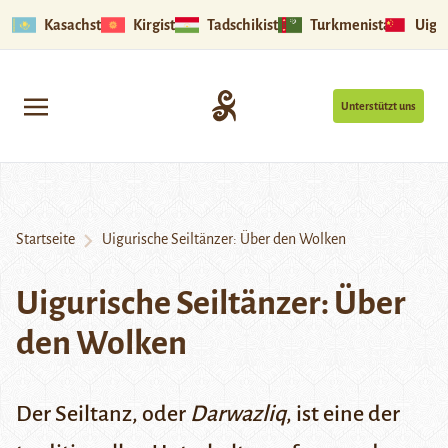
Kasachstan
Kirgistan
Tadschikistan
Turkmenistan
Uigu
Unterstützt uns
Startseite
Uigurische Seiltänzer: Über den Wolken
Uigurische Seiltänzer: Über
den Wolken
Der Seiltanz, oder
Darwazliq
, ist eine der