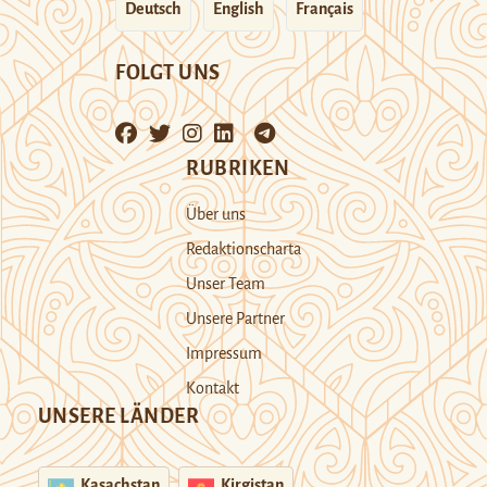
Deutsch
English
Français
FOLGT UNS
RUBRIKEN
Über uns
Redaktionscharta
Unser Team
Unsere Partner
Impressum
Kontakt
UNSERE LÄNDER
Kasachstan
Kirgistan