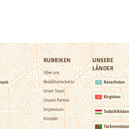
RUBRIKEN
UNSERE
LÄNDER
Über uns
Redaktionscharta
nçais
Kasachstan
Unser Team
Kirgistan
Unsere Partner
Impressum
Tadschikistan
Kontakt
Turkmenista