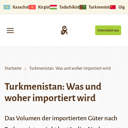
Kasachstan
Kirgistan
Tadschikistan
Turkmenistan
Uigu
Unterstützt uns
Startseite
Turkmenistan: Was und woher importiert wird
Turkmenistan: Was und
woher importiert wird
Das Volumen der importierten Güter nach