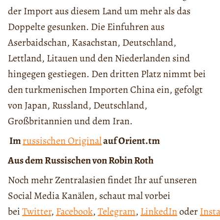
der Import aus diesem Land um mehr als das
Doppelte gesunken. Die Einfuhren aus
Aserbaidschan, Kasachstan, Deutschland,
Lettland, Litauen und den Niederlanden sind
hingegen gestiegen. Den dritten Platz nimmt bei
den turkmenischen Importen China ein, gefolgt
von Japan, Russland, Deutschland,
Großbritannien und dem Iran.
Im
russischen Original
auf Orient.tm
Aus dem Russischen von Robin Roth
Noch mehr Zentralasien findet Ihr auf unseren
Social Media Kanälen, schaut mal vorbei
bei
Twitter
,
Facebook
,
Telegram
,
LinkedIn
oder
Inst