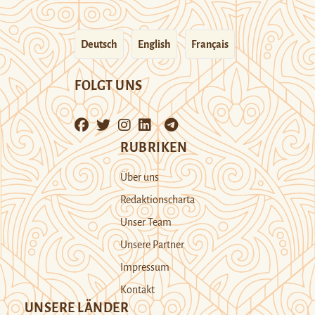
Deutsch
English
Français
FOLGT UNS
RUBRIKEN
Über uns
Redaktionscharta
Unser Team
Unsere Partner
Impressum
Kontakt
UNSERE LÄNDER