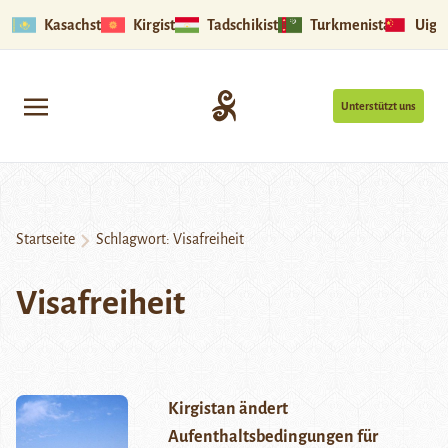
Kasachstan
Kirgistan
Tadschikistan
Turkmenistan
Uigu
Unterstützt uns
Startseite
Schlagwort:
Visafreiheit
Visafreiheit
Kirgistan ändert
Aufenthaltsbedingungen für