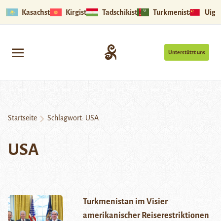
Kasachstan
Kirgistan
Tadschikistan
Turkmenistan
Uigu
Unterstützt uns
Startseite
Schlagwort:
USA
USA
Turkmenistan im Visier
amerikanischer Reiserestriktionen