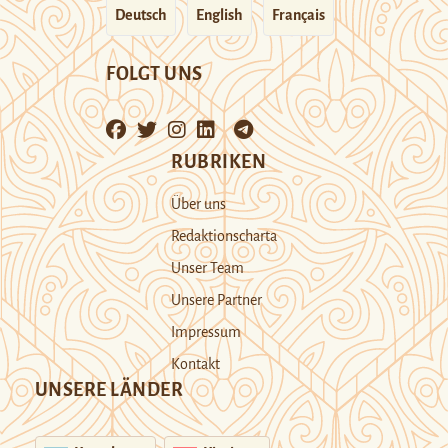
Deutsch
English
Français
FOLGT UNS
RUBRIKEN
Über uns
Redaktionscharta
Unser Team
Unsere Partner
Impressum
Kontakt
UNSERE LÄNDER