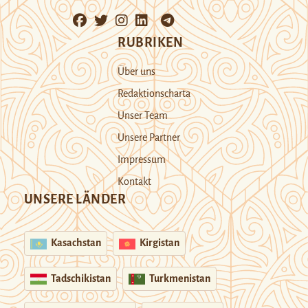
RUBRIKEN
Über uns
Redaktionscharta
Unser Team
Unsere Partner
Impressum
Kontakt
UNSERE LÄNDER
Kasachstan
Kirgistan
Tadschikistan
Turkmenistan