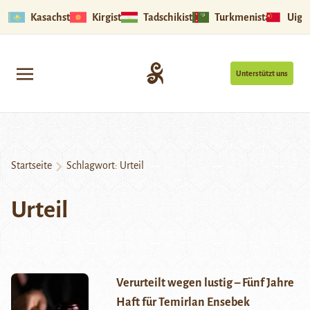
Kasachstan
Kirgistan
Tadschikistan
Turkmenistan
Uigu
Unterstützt uns
Startseite
Schlagwort:
Urteil
Urteil
Verurteilt wegen lustig – Fünf Jahre
Haft für Temirlan Ensebek