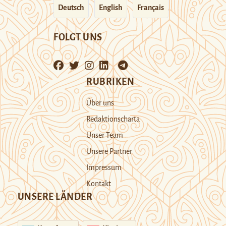
Deutsch
English
Français
FOLGT UNS
RUBRIKEN
Über uns
Redaktionscharta
Unser Team
Unsere Partner
Impressum
Kontakt
UNSERE LÄNDER