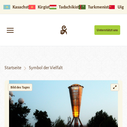
Kasachstan
Kirgistan
Tadschikistan
Turkmenistan
Uigu
Unterstützt uns
Startseite
Symbol der Vielfalt
Bild des Tages