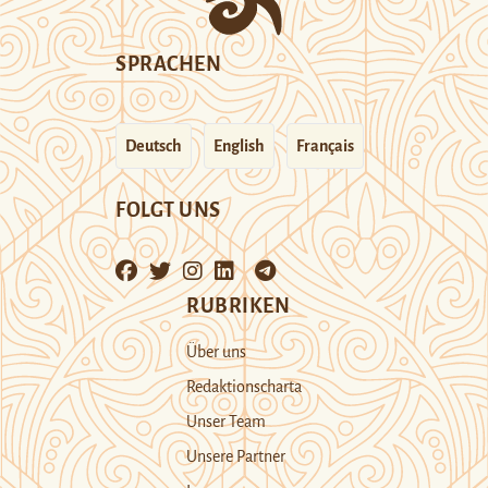
SPRACHEN
Deutsch
English
Français
FOLGT UNS
RUBRIKEN
Über uns
Redaktionscharta
Unser Team
Unsere Partner