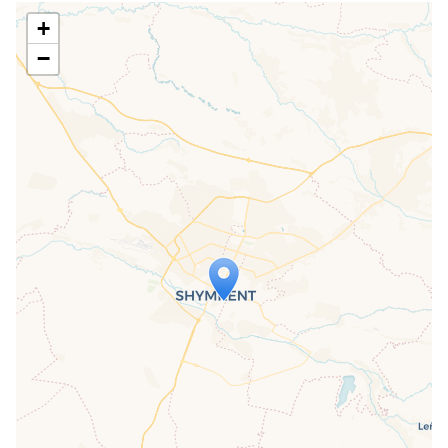
+
−
Travelers' Map wird geladen …
Wenn du dies siehst, nachdem deine
Seite vollständig geladen wurde,
fehlen leafletJS-Dateien.