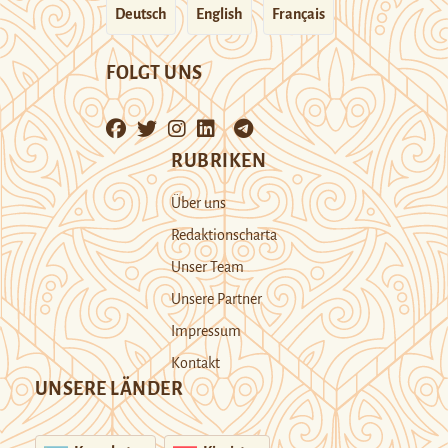
Deutsch
English
Français
FOLGT UNS
RUBRIKEN
Über uns
Redaktionscharta
Unser Team
Unsere Partner
Impressum
Kontakt
UNSERE LÄNDER