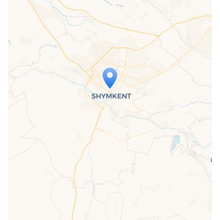
Travelers' Map wird geladen …
Wenn du dies siehst, nachdem deine
Seite vollständig geladen wurde,
fehlen leafletJS-Dateien.