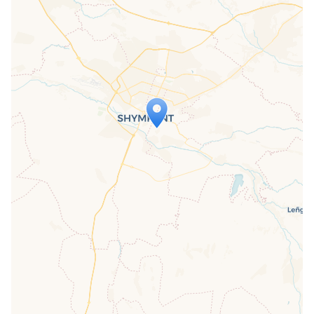
Travelers' Map wird geladen …
Wenn du dies siehst, nachdem deine
Seite vollständig geladen wurde,
fehlen leafletJS-Dateien.