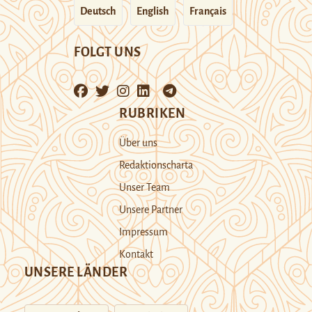
Deutsch
English
Français
FOLGT UNS
RUBRIKEN
Über uns
Redaktionscharta
Unser Team
Unsere Partner
Impressum
Kontakt
UNSERE LÄNDER