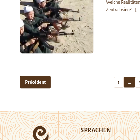
Welche Realitäten
Zentralasien?…
[..
Précédent
1
…
SPRACHEN