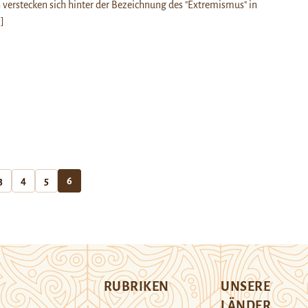
 verstecken sich hinter der Bezeichnung des "Extremismus" in
.]
3
4
5
6
RUBRIKEN
UNSERE
LÄNDER