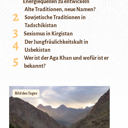
Energiequellen zu entwickeln
Alte Traditionen, neue Namen?
Sowjetische Traditionen in
Tadschikistan
Sexismus in Kirgistan
Der Jungfräulichkeitskult in
Usbekistan
Wer ist der Aga Khan und wofür ist er
bekannt?
Bild des Tages