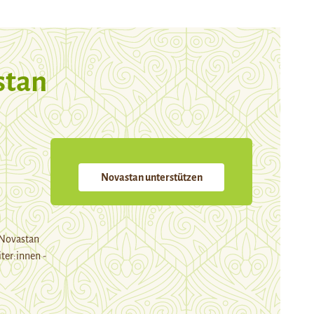
stan
Novastan unterstützen
 Novastan
ter:innen -