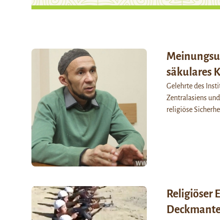
Meinungsum
säkulares K
Gelehrte des Inst
Zentralasiens und
religiöse Sicherhe
Religiöser 
Deckmantel