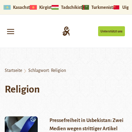
Kasachstan
Kirgistan
Tadschikistan
Turkmenistan
Uigu
Unterstützt uns
Startseite
Schlagwort:
Religion
Religion
Pressefreiheit in Usbekistan: Zwei
Medien wegen strittiger Artikel