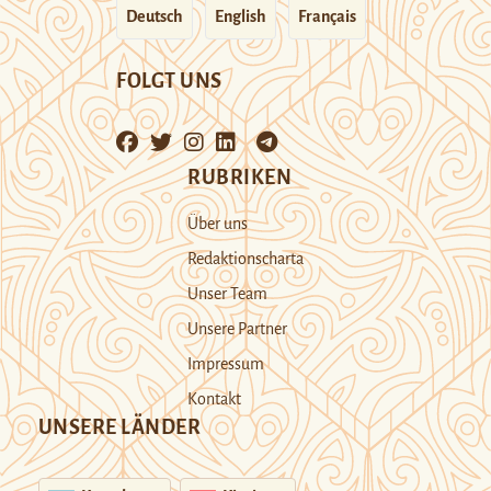
Deutsch
English
Français
FOLGT UNS
RUBRIKEN
Über uns
Redaktionscharta
Unser Team
Unsere Partner
Impressum
Kontakt
UNSERE LÄNDER