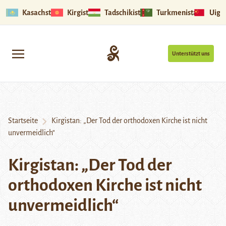
Kasachstan
Kirgistan
Tadschikistan
Turkmenistan
Uigu
Unterstützt uns
Startseite
Kirgistan: „Der Tod der orthodoxen Kirche ist nicht
unvermeidlich“
Kirgistan: „Der Tod der
orthodoxen Kirche ist nicht
unvermeidlich“