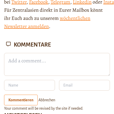
bei
Twitter
,
Facebook
,
Telegram
,
Linkedin
oder
Inst
Für Zentralasien direkt in Eurer Mailbox könnt
ihr Euch auch zu unserem
wöchentlichen
Newsletter anmelden
.
KOMMENTARE
Kommentieren
Abbrechen
Your comment will be revised by the site if needed.