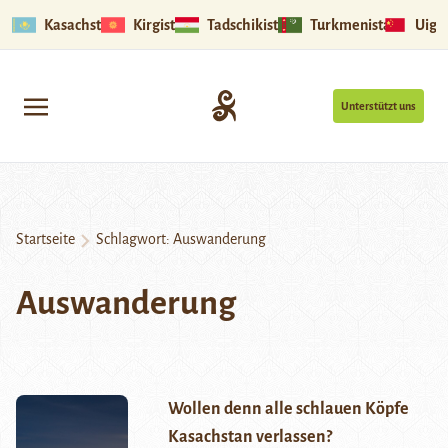
Kasachstan
Kirgistan
Tadschikistan
Turkmenistan
Uigu
Unterstützt uns
Startseite
Schlagwort:
Auswanderung
Auswanderung
Wollen denn alle schlauen Köpfe
Kasachstan verlassen?