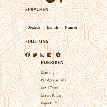
SPRACHEN
Deutsch
English
Français
FOLGT UNS
RUBRIKEN
Über uns
Redaktionscharta
Unser Team
Unsere Partner
Impressum