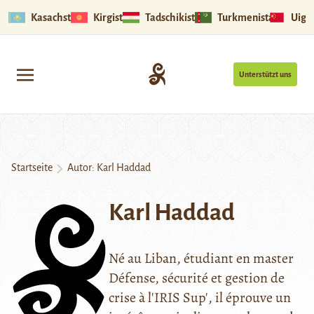
Kasachstan
Kirgistan
Tadschikistan
Turkmenistan
Uigu
Unterstützt uns
Startseite
Autor: Karl Haddad
Karl Haddad
Né au Liban, étudiant en master
Défense, sécurité et gestion de
crise à l'IRIS Sup', il éprouve un