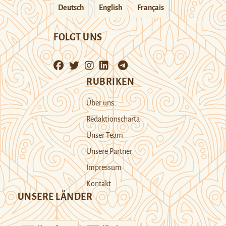
Deutsch
English
Français
FOLGT UNS
RUBRIKEN
Über uns
Redaktionscharta
Unser Team
Unsere Partner
Impressum
Kontakt
UNSERE LÄNDER