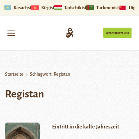
Kasachstan
Kirgistan
Tadschikistan
Turkmenistan
Uigu
Unterstützt uns
Startseite
Schlagwort:
Registan
Registan
Eintritt in die kalte Jahreszeit