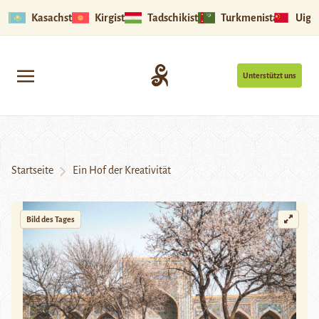
Kasachstan
Kirgistan
Tadschikistan
Turkmenistan
Uigu
Unterstützt uns
Startseite
Ein Hof der Kreativität
Bild des Tages