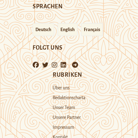
SPRACHEN
Deutsch
English
Français
FOLGT UNS
RUBRIKEN
Über uns
Redaktionscharta
Unser Team
Unsere Partner
Impressum
Kontakt