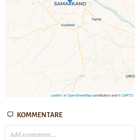
Wenn du dies siehst, nachdem deine
Seite vollständig geladen wurde,
fehlen leafletJS-Dateien.
Leaflet
| ©
OpenStreetMap
contributors and ©
CARTO
KOMMENTARE