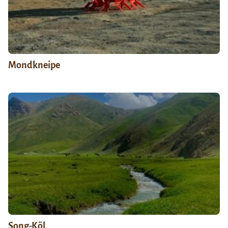
Mondkneipe
Song-Köl